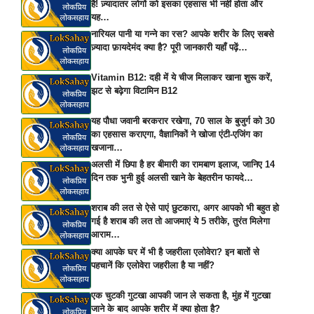
है! ज़्यादातर लोगों को इसका एहसास भी नहीं होता और
यह…
नारियल पानी या गन्ने का रस? आपके शरीर के लिए सबसे
ज़्यादा फ़ायदेमंद क्या है? पूरी जानकारी यहाँ पढ़ें…
Vitamin B12: दही में ये चीज मिलाकर खाना शुरू करें,
झट से बढ़ेगा विटामिन B12
यह पौधा जवानी बरकरार रखेगा, 70 साल के बुजुर्ग को 30
का एहसास कराएगा, वैज्ञानिकों ने खोजा एंटी-एजिंग का
खजाना…
अलसी में छिपा है हर बीमारी का रामबाण इलाज, जानिए 14
दिन तक भुनी हुई अलसी खाने के बेहतरीन फायदे…
शराब की लत से ऐसे पाएं छुटकारा, अगर आपको भी बहुत हो
गई है शराब की लत तो आजमाएं ये 5 तरीके, तुरंत मिलेगा
आराम…
क्या आपके घर में भी है जहरीला एलोवेरा? इन बातों से
पहचानें कि एलोवेरा जहरीला है या नहीं?
एक चुटकी गुटखा आपकी जान ले सकता है, मुंह में गुटखा
जाने के बाद आपके शरीर में क्या होता है?