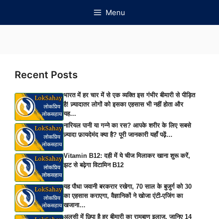
Skip
Menu
to
content
Recent Posts
भारत में हर चार में से एक व्यक्ति इस गंभीर बीमारी से पीड़ित
है! ज़्यादातर लोगों को इसका एहसास भी नहीं होता और
यह…
नारियल पानी या गन्ने का रस? आपके शरीर के लिए सबसे
ज़्यादा फ़ायदेमंद क्या है? पूरी जानकारी यहाँ पढ़ें…
Vitamin B12: दही में ये चीज मिलाकर खाना शुरू करें,
झट से बढ़ेगा विटामिन B12
यह पौधा जवानी बरकरार रखेगा, 70 साल के बुजुर्ग को 30
का एहसास कराएगा, वैज्ञानिकों ने खोजा एंटी-एजिंग का
खजाना…
अलसी में छिपा है हर बीमारी का रामबाण इलाज, जानिए 14