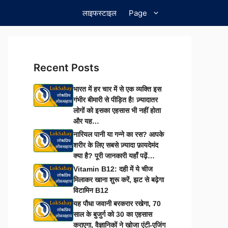
लाइफस्टाइल
Page
Recent Posts
भारत में हर चार में से एक व्यक्ति इस
गंभीर बीमारी से पीड़ित है! ज़्यादातर
लोगों को इसका एहसास भी नहीं होता
और यह…
नारियल पानी या गन्ने का रस? आपके
शरीर के लिए सबसे ज़्यादा फ़ायदेमंद
क्या है? पूरी जानकारी यहाँ पढ़ें…
Vitamin B12: दही में ये चीज
मिलाकर खाना शुरू करें, झट से बढ़ेगा
विटामिन B12
यह पौधा जवानी बरकरार रखेगा, 70
साल के बुजुर्ग को 30 का एहसास
कराएगा, वैज्ञानिकों ने खोजा एंटी-एजिंग