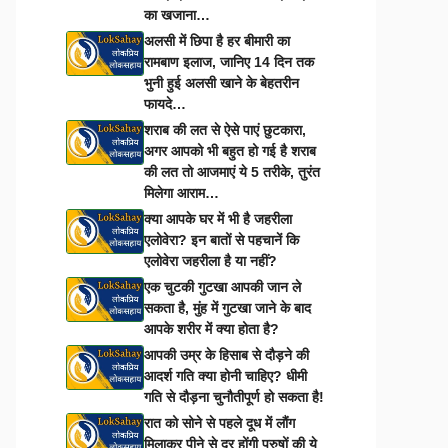
का खजाना…
अलसी में छिपा है हर बीमारी का
रामबाण इलाज, जानिए 14 दिन तक
भुनी हुई अलसी खाने के बेहतरीन
फायदे…
शराब की लत से ऐसे पाएं छुटकारा,
अगर आपको भी बहुत हो गई है शराब
की लत तो आजमाएं ये 5 तरीके, तुरंत
मिलेगा आराम…
क्या आपके घर में भी है जहरीला
एलोवेरा? इन बातों से पहचानें कि
एलोवेरा जहरीला है या नहीं?
एक चुटकी गुटखा आपकी जान ले
सकता है, मुंह में गुटखा जाने के बाद
आपके शरीर में क्या होता है?
आपकी उम्र के हिसाब से दौड़ने की
आदर्श गति क्या होनी चाहिए? धीमी
गति से दौड़ना चुनौतीपूर्ण हो सकता है!
रात को सोने से पहले दूध में लौंग
मिलाकर पीने से दूर होंगी पुरुषों की ये