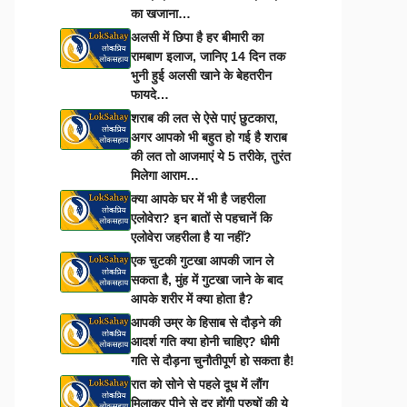
का खजाना…
अलसी में छिपा है हर बीमारी का
रामबाण इलाज, जानिए 14 दिन तक
भुनी हुई अलसी खाने के बेहतरीन
फायदे…
शराब की लत से ऐसे पाएं छुटकारा,
अगर आपको भी बहुत हो गई है शराब
की लत तो आजमाएं ये 5 तरीके, तुरंत
मिलेगा आराम…
क्या आपके घर में भी है जहरीला
एलोवेरा? इन बातों से पहचानें कि
एलोवेरा जहरीला है या नहीं?
एक चुटकी गुटखा आपकी जान ले
सकता है, मुंह में गुटखा जाने के बाद
आपके शरीर में क्या होता है?
आपकी उम्र के हिसाब से दौड़ने की
आदर्श गति क्या होनी चाहिए? धीमी
गति से दौड़ना चुनौतीपूर्ण हो सकता है!
रात को सोने से पहले दूध में लौंग
मिलाकर पीने से दूर होंगी पुरुषों की ये