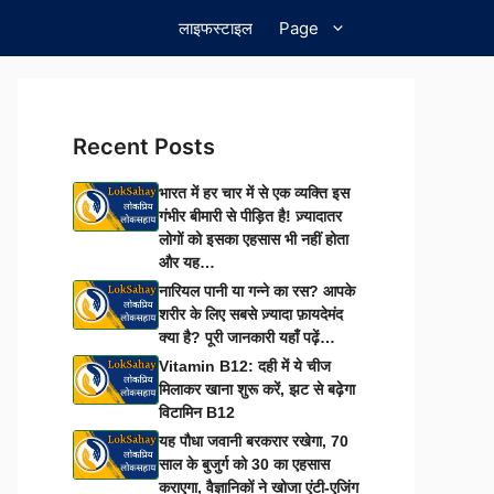
लाइफस्टाइल
Page
Recent Posts
भारत में हर चार में से एक व्यक्ति इस
गंभीर बीमारी से पीड़ित है! ज़्यादातर
लोगों को इसका एहसास भी नहीं होता
और यह…
नारियल पानी या गन्ने का रस? आपके
शरीर के लिए सबसे ज़्यादा फ़ायदेमंद
क्या है? पूरी जानकारी यहाँ पढ़ें…
Vitamin B12: दही में ये चीज
मिलाकर खाना शुरू करें, झट से बढ़ेगा
विटामिन B12
यह पौधा जवानी बरकरार रखेगा, 70
साल के बुजुर्ग को 30 का एहसास
कराएगा, वैज्ञानिकों ने खोजा एंटी-एजिंग