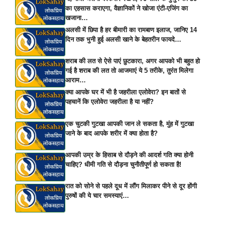
का एहसास कराएगा, वैज्ञानिकों ने खोजा एंटी-एजिंग का
खजाना…
अलसी में छिपा है हर बीमारी का रामबाण इलाज, जानिए 14
दिन तक भुनी हुई अलसी खाने के बेहतरीन फायदे…
शराब की लत से ऐसे पाएं छुटकारा, अगर आपको भी बहुत हो
गई है शराब की लत तो आजमाएं ये 5 तरीके, तुरंत मिलेगा
आराम…
क्या आपके घर में भी है जहरीला एलोवेरा? इन बातों से
पहचानें कि एलोवेरा जहरीला है या नहीं?
एक चुटकी गुटखा आपकी जान ले सकता है, मुंह में गुटखा
जाने के बाद आपके शरीर में क्या होता है?
आपकी उम्र के हिसाब से दौड़ने की आदर्श गति क्या होनी
चाहिए? धीमी गति से दौड़ना चुनौतीपूर्ण हो सकता है!
रात को सोने से पहले दूध में लौंग मिलाकर पीने से दूर होंगी
पुरुषों की ये चार समस्याएं…