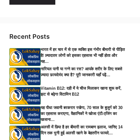
Recent Posts
भारत में हर चार में से एक व्यक्ति इस गंभीर बीमारी से पीड़ित
है! ज़्यादातर लोगों को इसका एहसास भी नहीं होता और
यह…
नारियल पानी या गन्ने का रस? आपके शरीर के लिए सबसे
ज़्यादा फ़ायदेमंद क्या है? पूरी जानकारी यहाँ पढ़ें…
Vitamin B12: दही में ये चीज मिलाकर खाना शुरू करें,
झट से बढ़ेगा विटामिन B12
यह पौधा जवानी बरकरार रखेगा, 70 साल के बुजुर्ग को 30
का एहसास कराएगा, वैज्ञानिकों ने खोजा एंटी-एजिंग का
खजाना…
अलसी में छिपा है हर बीमारी का रामबाण इलाज, जानिए 14
दिन तक भुनी हुई अलसी खाने के बेहतरीन फायदे…