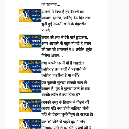
का खजाना…
अलसी में छिपा है हर बीमारी का
रामबाण इलाज, जानिए 14 दिन तक
भुनी हुई अलसी खाने के बेहतरीन
फायदे…
शराब की लत से ऐसे पाएं छुटकारा,
अगर आपको भी बहुत हो गई है शराब
की लत तो आजमाएं ये 5 तरीके, तुरंत
मिलेगा आराम…
क्या आपके घर में भी है जहरीला
एलोवेरा? इन बातों से पहचानें कि
एलोवेरा जहरीला है या नहीं?
एक चुटकी गुटखा आपकी जान ले
सकता है, मुंह में गुटखा जाने के बाद
आपके शरीर में क्या होता है?
आपकी उम्र के हिसाब से दौड़ने की
आदर्श गति क्या होनी चाहिए? धीमी
गति से दौड़ना चुनौतीपूर्ण हो सकता है!
रात को सोने से पहले दूध में लौंग
मिलाकर पीने से दूर होंगी पुरुषों की ये