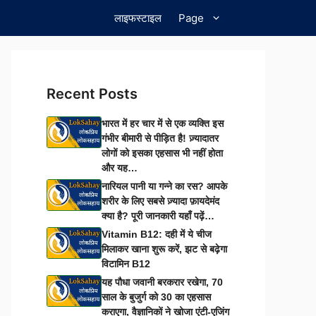
लाइफस्टाइल
Page
Recent Posts
भारत में हर चार में से एक व्यक्ति इस
गंभीर बीमारी से पीड़ित है! ज़्यादातर
लोगों को इसका एहसास भी नहीं होता
और यह…
नारियल पानी या गन्ने का रस? आपके
शरीर के लिए सबसे ज़्यादा फ़ायदेमंद
क्या है? पूरी जानकारी यहाँ पढ़ें…
Vitamin B12: दही में ये चीज
मिलाकर खाना शुरू करें, झट से बढ़ेगा
विटामिन B12
यह पौधा जवानी बरकरार रखेगा, 70
साल के बुजुर्ग को 30 का एहसास
कराएगा, वैज्ञानिकों ने खोजा एंटी-एजिंग