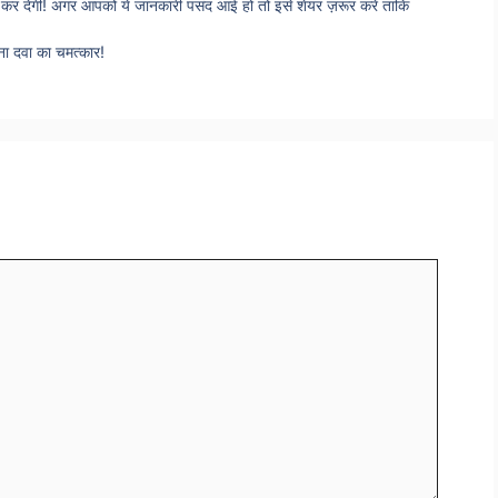
ाज कर देगी! अगर आपको ये जानकारी पसंद आई हो तो इसे शेयर ज़रूर करें ताकि
िना दवा का चमत्कार!