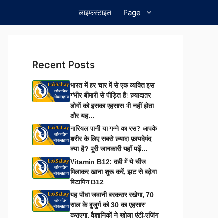
लाइफस्टाइल
Page
Recent Posts
भारत में हर चार में से एक व्यक्ति इस
गंभीर बीमारी से पीड़ित है! ज़्यादातर
लोगों को इसका एहसास भी नहीं होता
और यह…
नारियल पानी या गन्ने का रस? आपके
शरीर के लिए सबसे ज़्यादा फ़ायदेमंद
क्या है? पूरी जानकारी यहाँ पढ़ें…
Vitamin B12: दही में ये चीज
मिलाकर खाना शुरू करें, झट से बढ़ेगा
विटामिन B12
यह पौधा जवानी बरकरार रखेगा, 70
साल के बुजुर्ग को 30 का एहसास
कराएगा, वैज्ञानिकों ने खोजा एंटी-एजिंग