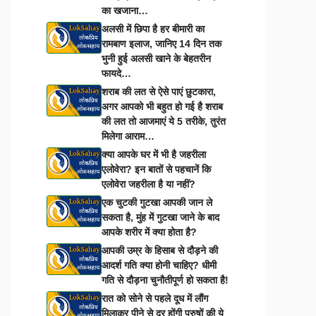
का खजाना…
अलसी में छिपा है हर बीमारी का
रामबाण इलाज, जानिए 14 दिन तक
भुनी हुई अलसी खाने के बेहतरीन
फायदे…
शराब की लत से ऐसे पाएं छुटकारा,
अगर आपको भी बहुत हो गई है शराब
की लत तो आजमाएं ये 5 तरीके, तुरंत
मिलेगा आराम…
क्या आपके घर में भी है जहरीला
एलोवेरा? इन बातों से पहचानें कि
एलोवेरा जहरीला है या नहीं?
एक चुटकी गुटखा आपकी जान ले
सकता है, मुंह में गुटखा जाने के बाद
आपके शरीर में क्या होता है?
आपकी उम्र के हिसाब से दौड़ने की
आदर्श गति क्या होनी चाहिए? धीमी
गति से दौड़ना चुनौतीपूर्ण हो सकता है!
रात को सोने से पहले दूध में लौंग
मिलाकर पीने से दूर होंगी पुरुषों की ये