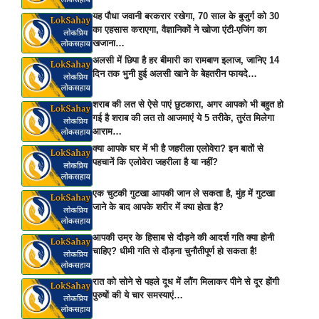
यह पौधा जवानी बरकरार रखेगा, 70 साल के बुजुर्ग को 30
का एहसास कराएगा, वैज्ञानिकों ने खोजा एंटी-एजिंग का
खजाना…
अलसी में छिपा है हर बीमारी का रामबाण इलाज, जानिए 14
दिन तक भुनी हुई अलसी खाने के बेहतरीन फायदे…
शराब की लत से ऐसे पाएं छुटकारा, अगर आपको भी बहुत हो
गई है शराब की लत तो आजमाएं ये 5 तरीके, तुरंत मिलेगा
आराम…
क्या आपके घर में भी है जहरीला एलोवेरा? इन बातों से
पहचानें कि एलोवेरा जहरीला है या नहीं?
एक चुटकी गुटखा आपकी जान ले सकता है, मुंह में गुटखा
जाने के बाद आपके शरीर में क्या होता है?
आपकी उम्र के हिसाब से दौड़ने की आदर्श गति क्या होनी
चाहिए? धीमी गति से दौड़ना चुनौतीपूर्ण हो सकता है!
रात को सोने से पहले दूध में लौंग मिलाकर पीने से दूर होंगी
पुरुषों की ये चार समस्याएं…