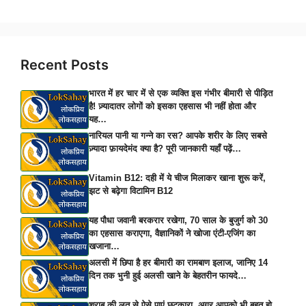
Recent Posts
भारत में हर चार में से एक व्यक्ति इस गंभीर बीमारी से पीड़ित
है! ज़्यादातर लोगों को इसका एहसास भी नहीं होता और
यह…
नारियल पानी या गन्ने का रस? आपके शरीर के लिए सबसे
ज़्यादा फ़ायदेमंद क्या है? पूरी जानकारी यहाँ पढ़ें…
Vitamin B12: दही में ये चीज मिलाकर खाना शुरू करें,
झट से बढ़ेगा विटामिन B12
यह पौधा जवानी बरकरार रखेगा, 70 साल के बुजुर्ग को 30
का एहसास कराएगा, वैज्ञानिकों ने खोजा एंटी-एजिंग का
खजाना…
अलसी में छिपा है हर बीमारी का रामबाण इलाज, जानिए 14
दिन तक भुनी हुई अलसी खाने के बेहतरीन फायदे…
शराब की लत से ऐसे पाएं छुटकारा, अगर आपको भी बहुत हो