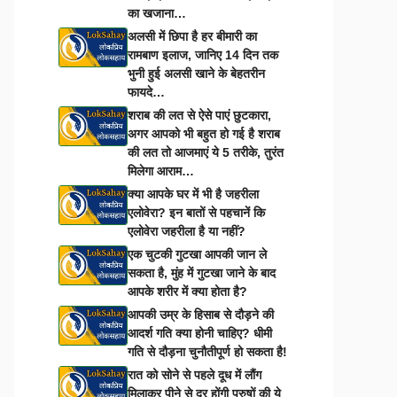
का खजाना…
अलसी में छिपा है हर बीमारी का
रामबाण इलाज, जानिए 14 दिन तक
भुनी हुई अलसी खाने के बेहतरीन
फायदे…
शराब की लत से ऐसे पाएं छुटकारा,
अगर आपको भी बहुत हो गई है शराब
की लत तो आजमाएं ये 5 तरीके, तुरंत
मिलेगा आराम…
क्या आपके घर में भी है जहरीला
एलोवेरा? इन बातों से पहचानें कि
एलोवेरा जहरीला है या नहीं?
एक चुटकी गुटखा आपकी जान ले
सकता है, मुंह में गुटखा जाने के बाद
आपके शरीर में क्या होता है?
आपकी उम्र के हिसाब से दौड़ने की
आदर्श गति क्या होनी चाहिए? धीमी
गति से दौड़ना चुनौतीपूर्ण हो सकता है!
रात को सोने से पहले दूध में लौंग
मिलाकर पीने से दूर होंगी पुरुषों की ये