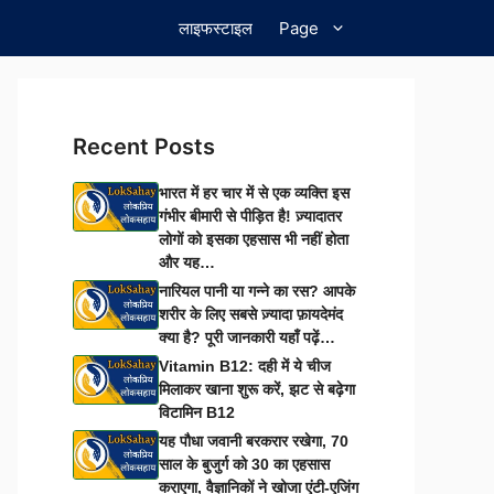
लाइफस्टाइल
Page
Recent Posts
भारत में हर चार में से एक व्यक्ति इस
गंभीर बीमारी से पीड़ित है! ज़्यादातर
लोगों को इसका एहसास भी नहीं होता
और यह…
नारियल पानी या गन्ने का रस? आपके
शरीर के लिए सबसे ज़्यादा फ़ायदेमंद
क्या है? पूरी जानकारी यहाँ पढ़ें…
Vitamin B12: दही में ये चीज
मिलाकर खाना शुरू करें, झट से बढ़ेगा
विटामिन B12
यह पौधा जवानी बरकरार रखेगा, 70
साल के बुजुर्ग को 30 का एहसास
कराएगा, वैज्ञानिकों ने खोजा एंटी-एजिंग