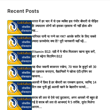
Recent Posts
भारत में हर चार में से एक व्यक्ति इस गंभीर बीमारी से पीड़ित
है! ज़्यादातर लोगों को इसका एहसास भी नहीं होता और
यह…
नारियल पानी या गन्ने का रस? आपके शरीर के लिए सबसे
ज़्यादा फ़ायदेमंद क्या है? पूरी जानकारी यहाँ पढ़ें…
Vitamin B12: दही में ये चीज मिलाकर खाना शुरू करें,
झट से बढ़ेगा विटामिन B12
यह पौधा जवानी बरकरार रखेगा, 70 साल के बुजुर्ग को 30
का एहसास कराएगा, वैज्ञानिकों ने खोजा एंटी-एजिंग का
खजाना…
अलसी में छिपा है हर बीमारी का रामबाण इलाज, जानिए 14
दिन तक भुनी हुई अलसी खाने के बेहतरीन फायदे…
शराब की लत से ऐसे पाएं छुटकारा, अगर आपको भी बहुत हो
गई है शराब की लत तो आजमाएं ये 5 तरीके, तुरंत मिलेगा
आराम…