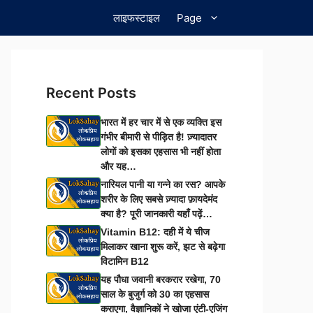
लाइफस्टाइल
Page
Recent Posts
भारत में हर चार में से एक व्यक्ति इस
गंभीर बीमारी से पीड़ित है! ज़्यादातर
लोगों को इसका एहसास भी नहीं होता
और यह…
नारियल पानी या गन्ने का रस? आपके
शरीर के लिए सबसे ज़्यादा फ़ायदेमंद
क्या है? पूरी जानकारी यहाँ पढ़ें…
Vitamin B12: दही में ये चीज
मिलाकर खाना शुरू करें, झट से बढ़ेगा
विटामिन B12
यह पौधा जवानी बरकरार रखेगा, 70
साल के बुजुर्ग को 30 का एहसास
कराएगा, वैज्ञानिकों ने खोजा एंटी-एजिंग