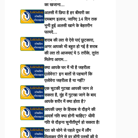
का खजाना…
अलसी में छिपा है हर बीमारी का
रामबाण इलाज, जानिए 14 दिन तक
भुनी हुई अलसी खाने के बेहतरीन
फायदे…
शराब की लत से ऐसे पाएं छुटकारा,
अगर आपको भी बहुत हो गई है शराब
की लत तो आजमाएं ये 5 तरीके, तुरंत
मिलेगा आराम…
क्या आपके घर में भी है जहरीला
एलोवेरा? इन बातों से पहचानें कि
एलोवेरा जहरीला है या नहीं?
एक चुटकी गुटखा आपकी जान ले
सकता है, मुंह में गुटखा जाने के बाद
आपके शरीर में क्या होता है?
आपकी उम्र के हिसाब से दौड़ने की
आदर्श गति क्या होनी चाहिए? धीमी
गति से दौड़ना चुनौतीपूर्ण हो सकता है!
रात को सोने से पहले दूध में लौंग
मिलाकर पीने से दूर होंगी पुरुषों की ये