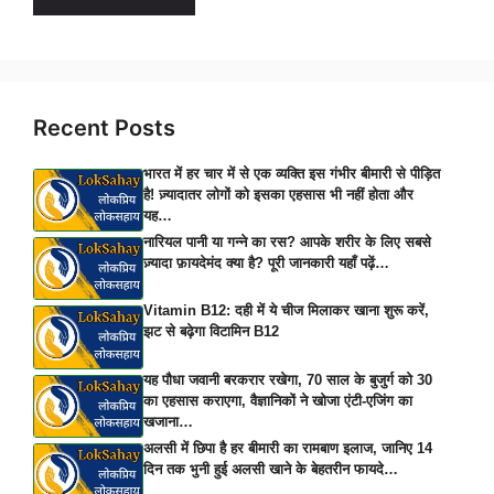
Recent Posts
भारत में हर चार में से एक व्यक्ति इस गंभीर बीमारी से पीड़ित
है! ज़्यादातर लोगों को इसका एहसास भी नहीं होता और
यह…
नारियल पानी या गन्ने का रस? आपके शरीर के लिए सबसे
ज़्यादा फ़ायदेमंद क्या है? पूरी जानकारी यहाँ पढ़ें…
Vitamin B12: दही में ये चीज मिलाकर खाना शुरू करें,
झट से बढ़ेगा विटामिन B12
यह पौधा जवानी बरकरार रखेगा, 70 साल के बुजुर्ग को 30
का एहसास कराएगा, वैज्ञानिकों ने खोजा एंटी-एजिंग का
खजाना…
अलसी में छिपा है हर बीमारी का रामबाण इलाज, जानिए 14
दिन तक भुनी हुई अलसी खाने के बेहतरीन फायदे…