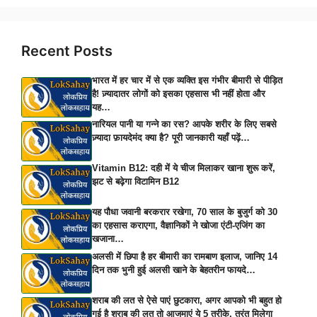
Recent Posts
भारत में हर चार में से एक व्यक्ति इस गंभीर बीमारी से पीड़ित
है! ज़्यादातर लोगों को इसका एहसास भी नहीं होता और
यह…
नारियल पानी या गन्ने का रस? आपके शरीर के लिए सबसे
ज़्यादा फ़ायदेमंद क्या है? पूरी जानकारी यहाँ पढ़ें…
Vitamin B12: दही में ये चीज मिलाकर खाना शुरू करें,
झट से बढ़ेगा विटामिन B12
यह पौधा जवानी बरकरार रखेगा, 70 साल के बुजुर्ग को 30
का एहसास कराएगा, वैज्ञानिकों ने खोजा एंटी-एजिंग का
खजाना…
अलसी में छिपा है हर बीमारी का रामबाण इलाज, जानिए 14
दिन तक भुनी हुई अलसी खाने के बेहतरीन फायदे…
शराब की लत से ऐसे पाएं छुटकारा, अगर आपको भी बहुत हो
गई है शराब की लत तो आजमाएं ये 5 तरीके, तुरंत मिलेगा