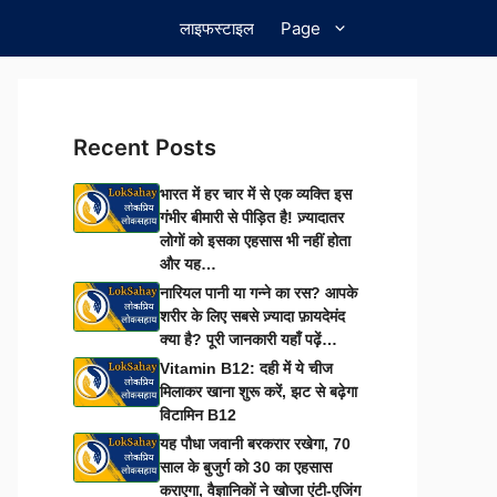
लाइफस्टाइल
Page
Recent Posts
भारत में हर चार में से एक व्यक्ति इस
गंभीर बीमारी से पीड़ित है! ज़्यादातर
लोगों को इसका एहसास भी नहीं होता
और यह…
नारियल पानी या गन्ने का रस? आपके
शरीर के लिए सबसे ज़्यादा फ़ायदेमंद
क्या है? पूरी जानकारी यहाँ पढ़ें…
Vitamin B12: दही में ये चीज
मिलाकर खाना शुरू करें, झट से बढ़ेगा
विटामिन B12
यह पौधा जवानी बरकरार रखेगा, 70
साल के बुजुर्ग को 30 का एहसास
कराएगा, वैज्ञानिकों ने खोजा एंटी-एजिंग