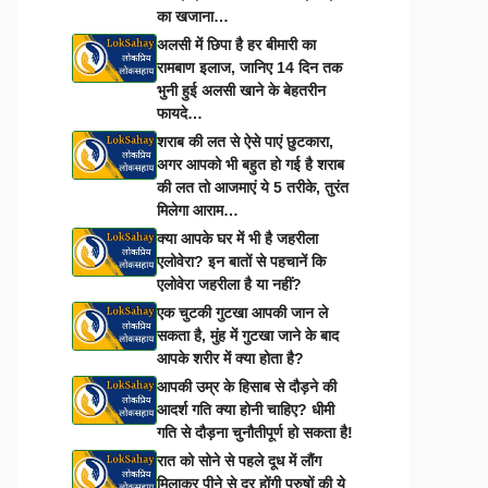
का खजाना…
अलसी में छिपा है हर बीमारी का
रामबाण इलाज, जानिए 14 दिन तक
भुनी हुई अलसी खाने के बेहतरीन
फायदे…
शराब की लत से ऐसे पाएं छुटकारा,
अगर आपको भी बहुत हो गई है शराब
की लत तो आजमाएं ये 5 तरीके, तुरंत
मिलेगा आराम…
क्या आपके घर में भी है जहरीला
एलोवेरा? इन बातों से पहचानें कि
एलोवेरा जहरीला है या नहीं?
एक चुटकी गुटखा आपकी जान ले
सकता है, मुंह में गुटखा जाने के बाद
आपके शरीर में क्या होता है?
आपकी उम्र के हिसाब से दौड़ने की
आदर्श गति क्या होनी चाहिए? धीमी
गति से दौड़ना चुनौतीपूर्ण हो सकता है!
रात को सोने से पहले दूध में लौंग
मिलाकर पीने से दूर होंगी पुरुषों की ये