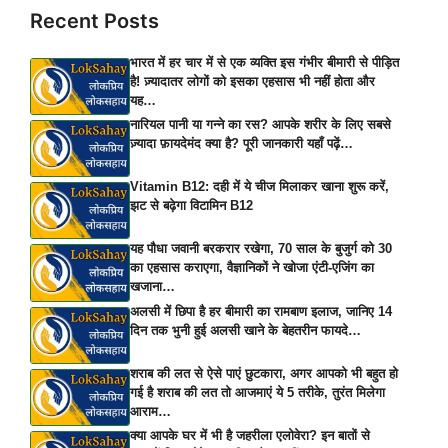
Recent Posts
भारत में हर चार में से एक व्यक्ति इस गंभीर बीमारी से पीड़ित
है! ज़्यादातर लोगों को इसका एहसास भी नहीं होता और
यह…
नारियल पानी या गन्ने का रस? आपके शरीर के लिए सबसे
ज़्यादा फ़ायदेमंद क्या है? पूरी जानकारी यहाँ पढ़ें…
Vitamin B12: दही में ये चीज मिलाकर खाना शुरू करें,
झट से बढ़ेगा विटामिन B12
यह पौधा जवानी बरकरार रखेगा, 70 साल के बुजुर्ग को 30
का एहसास कराएगा, वैज्ञानिकों ने खोजा एंटी-एजिंग का
खजाना…
अलसी में छिपा है हर बीमारी का रामबाण इलाज, जानिए 14
दिन तक भुनी हुई अलसी खाने के बेहतरीन फायदे…
शराब की लत से ऐसे पाएं छुटकारा, अगर आपको भी बहुत हो
गई है शराब की लत तो आजमाएं ये 5 तरीके, तुरंत मिलेगा
आराम…
क्या आपके घर में भी है जहरीला एलोवेरा? इन बातों से