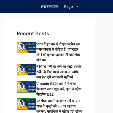
लाइफस्टाइल
Page
Recent Posts
भारत में हर चार में से एक व्यक्ति इस
गंभीर बीमारी से पीड़ित है! ज़्यादातर
लोगों को इसका एहसास भी नहीं होता
और यह…
नारियल पानी या गन्ने का रस? आपके
शरीर के लिए सबसे ज़्यादा फ़ायदेमंद
क्या है? पूरी जानकारी यहाँ पढ़ें…
Vitamin B12: दही में ये चीज
मिलाकर खाना शुरू करें, झट से बढ़ेगा
विटामिन B12
यह पौधा जवानी बरकरार रखेगा, 70
साल के बुजुर्ग को 30 का एहसास
कराएगा, वैज्ञानिकों ने खोजा एंटी-एजिंग