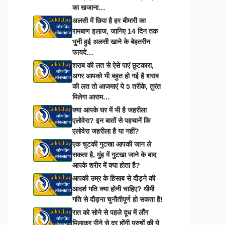
का खजाना…
अलसी में छिपा है हर बीमारी का
रामबाण इलाज, जानिए 14 दिन तक
भुनी हुई अलसी खाने के बेहतरीन
फायदे…
शराब की लत से ऐसे पाएं छुटकारा,
अगर आपको भी बहुत हो गई है शराब
की लत तो आजमाएं ये 5 तरीके, तुरंत
मिलेगा आराम…
क्या आपके घर में भी है जहरीला
एलोवेरा? इन बातों से पहचानें कि
एलोवेरा जहरीला है या नहीं?
एक चुटकी गुटखा आपकी जान ले
सकता है, मुंह में गुटखा जाने के बाद
आपके शरीर में क्या होता है?
आपकी उम्र के हिसाब से दौड़ने की
आदर्श गति क्या होनी चाहिए? धीमी
गति से दौड़ना चुनौतीपूर्ण हो सकता है!
रात को सोने से पहले दूध में लौंग
मिलाकर पीने से दूर होंगी पुरुषों की ये