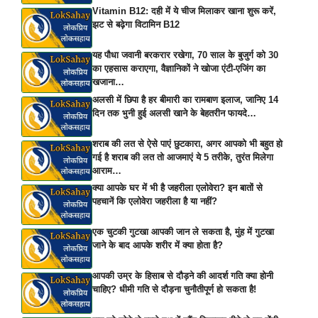
Vitamin B12: दही में ये चीज मिलाकर खाना शुरू करें,
झट से बढ़ेगा विटामिन B12
यह पौधा जवानी बरकरार रखेगा, 70 साल के बुजुर्ग को 30
का एहसास कराएगा, वैज्ञानिकों ने खोजा एंटी-एजिंग का
खजाना…
अलसी में छिपा है हर बीमारी का रामबाण इलाज, जानिए 14
दिन तक भुनी हुई अलसी खाने के बेहतरीन फायदे…
शराब की लत से ऐसे पाएं छुटकारा, अगर आपको भी बहुत हो
गई है शराब की लत तो आजमाएं ये 5 तरीके, तुरंत मिलेगा
आराम…
क्या आपके घर में भी है जहरीला एलोवेरा? इन बातों से
पहचानें कि एलोवेरा जहरीला है या नहीं?
एक चुटकी गुटखा आपकी जान ले सकता है, मुंह में गुटखा
जाने के बाद आपके शरीर में क्या होता है?
आपकी उम्र के हिसाब से दौड़ने की आदर्श गति क्या होनी
चाहिए? धीमी गति से दौड़ना चुनौतीपूर्ण हो सकता है!