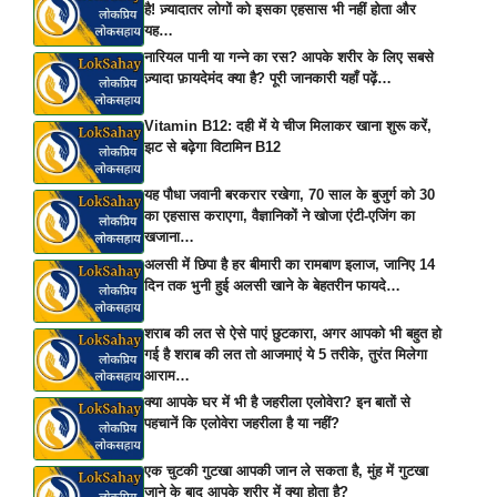
है! ज़्यादातर लोगों को इसका एहसास भी नहीं होता और
यह…
नारियल पानी या गन्ने का रस? आपके शरीर के लिए सबसे
ज़्यादा फ़ायदेमंद क्या है? पूरी जानकारी यहाँ पढ़ें…
Vitamin B12: दही में ये चीज मिलाकर खाना शुरू करें,
झट से बढ़ेगा विटामिन B12
यह पौधा जवानी बरकरार रखेगा, 70 साल के बुजुर्ग को 30
का एहसास कराएगा, वैज्ञानिकों ने खोजा एंटी-एजिंग का
खजाना…
अलसी में छिपा है हर बीमारी का रामबाण इलाज, जानिए 14
दिन तक भुनी हुई अलसी खाने के बेहतरीन फायदे…
शराब की लत से ऐसे पाएं छुटकारा, अगर आपको भी बहुत हो
गई है शराब की लत तो आजमाएं ये 5 तरीके, तुरंत मिलेगा
आराम…
क्या आपके घर में भी है जहरीला एलोवेरा? इन बातों से
पहचानें कि एलोवेरा जहरीला है या नहीं?
एक चुटकी गुटखा आपकी जान ले सकता है, मुंह में गुटखा
जाने के बाद आपके शरीर में क्या होता है?