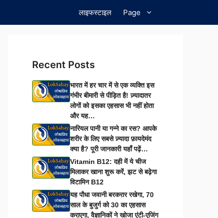
लाइफस्टाइल
Page
Recent Posts
भारत में हर चार में से एक व्यक्ति इस
गंभीर बीमारी से पीड़ित है! ज़्यादातर
लोगों को इसका एहसास भी नहीं होता
और यह…
नारियल पानी या गन्ने का रस? आपके
शरीर के लिए सबसे ज़्यादा फ़ायदेमंद
क्या है? पूरी जानकारी यहाँ पढ़ें…
Vitamin B12: दही में ये चीज
मिलाकर खाना शुरू करें, झट से बढ़ेगा
विटामिन B12
यह पौधा जवानी बरकरार रखेगा, 70
साल के बुजुर्ग को 30 का एहसास
कराएगा, वैज्ञानिकों ने खोजा एंटी-एजिंग