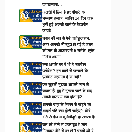
का खजाना…
अलसी में छिपा है हर बीमारी का
रामबाण इलाज, जानिए 14 दिन तक
भुनी हुई अलसी खाने के बेहतरीन
फायदे…
शराब की लत से ऐसे पाएं छुटकारा,
अगर आपको भी बहुत हो गई है शराब
की लत तो आजमाएं ये 5 तरीके, तुरंत
मिलेगा आराम…
क्या आपके घर में भी है जहरीला
एलोवेरा? इन बातों से पहचानें कि
एलोवेरा जहरीला है या नहीं?
एक चुटकी गुटखा आपकी जान ले
सकता है, मुंह में गुटखा जाने के बाद
आपके शरीर में क्या होता है?
आपकी उम्र के हिसाब से दौड़ने की
आदर्श गति क्या होनी चाहिए? धीमी
गति से दौड़ना चुनौतीपूर्ण हो सकता है!
रात को सोने से पहले दूध में लौंग
मिलाकर पीने से दूर होंगी पुरुषों की ये