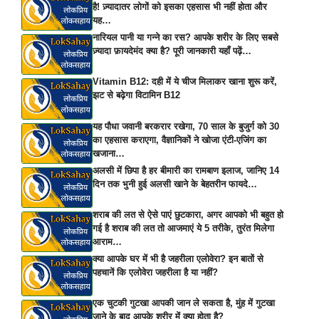
है! ज़्यादातर लोगों को इसका एहसास भी नहीं होता और
यह…
नारियल पानी या गन्ने का रस? आपके शरीर के लिए सबसे
ज़्यादा फ़ायदेमंद क्या है? पूरी जानकारी यहाँ पढ़ें…
Vitamin B12: दही में ये चीज मिलाकर खाना शुरू करें,
झट से बढ़ेगा विटामिन B12
यह पौधा जवानी बरकरार रखेगा, 70 साल के बुजुर्ग को 30
का एहसास कराएगा, वैज्ञानिकों ने खोजा एंटी-एजिंग का
खजाना…
अलसी में छिपा है हर बीमारी का रामबाण इलाज, जानिए 14
दिन तक भुनी हुई अलसी खाने के बेहतरीन फायदे…
शराब की लत से ऐसे पाएं छुटकारा, अगर आपको भी बहुत हो
गई है शराब की लत तो आजमाएं ये 5 तरीके, तुरंत मिलेगा
आराम…
क्या आपके घर में भी है जहरीला एलोवेरा? इन बातों से
पहचानें कि एलोवेरा जहरीला है या नहीं?
एक चुटकी गुटखा आपकी जान ले सकता है, मुंह में गुटखा
जाने के बाद आपके शरीर में क्या होता है?