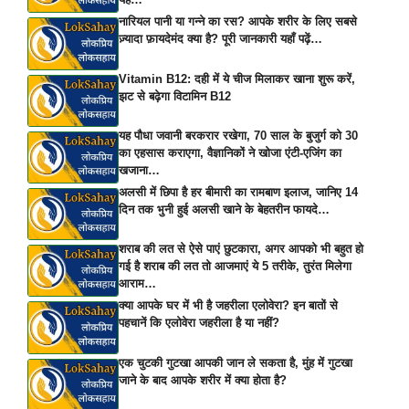
नारियल पानी या गन्ने का रस? आपके शरीर के लिए सबसे
ज़्यादा फ़ायदेमंद क्या है? पूरी जानकारी यहाँ पढ़ें…
Vitamin B12: दही में ये चीज मिलाकर खाना शुरू करें,
झट से बढ़ेगा विटामिन B12
यह पौधा जवानी बरकरार रखेगा, 70 साल के बुजुर्ग को 30
का एहसास कराएगा, वैज्ञानिकों ने खोजा एंटी-एजिंग का
खजाना…
अलसी में छिपा है हर बीमारी का रामबाण इलाज, जानिए 14
दिन तक भुनी हुई अलसी खाने के बेहतरीन फायदे…
शराब की लत से ऐसे पाएं छुटकारा, अगर आपको भी बहुत हो
गई है शराब की लत तो आजमाएं ये 5 तरीके, तुरंत मिलेगा
आराम…
क्या आपके घर में भी है जहरीला एलोवेरा? इन बातों से
पहचानें कि एलोवेरा जहरीला है या नहीं?
एक चुटकी गुटखा आपकी जान ले सकता है, मुंह में गुटखा
जाने के बाद आपके शरीर में क्या होता है?