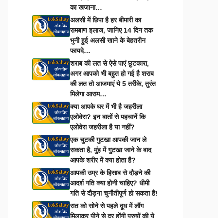
का खजाना…
अलसी में छिपा है हर बीमारी का
रामबाण इलाज, जानिए 14 दिन तक
भुनी हुई अलसी खाने के बेहतरीन
फायदे…
शराब की लत से ऐसे पाएं छुटकारा,
अगर आपको भी बहुत हो गई है शराब
की लत तो आजमाएं ये 5 तरीके, तुरंत
मिलेगा आराम…
क्या आपके घर में भी है जहरीला
एलोवेरा? इन बातों से पहचानें कि
एलोवेरा जहरीला है या नहीं?
एक चुटकी गुटखा आपकी जान ले
सकता है, मुंह में गुटखा जाने के बाद
आपके शरीर में क्या होता है?
आपकी उम्र के हिसाब से दौड़ने की
आदर्श गति क्या होनी चाहिए? धीमी
गति से दौड़ना चुनौतीपूर्ण हो सकता है!
रात को सोने से पहले दूध में लौंग
मिलाकर पीने से दूर होंगी पुरुषों की ये