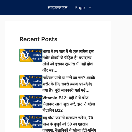
लाइफस्टाइल
Page
Recent Posts
भारत में हर चार में से एक व्यक्ति इस
गंभीर बीमारी से पीड़ित है! ज़्यादातर
लोगों को इसका एहसास भी नहीं होता
और यह…
नारियल पानी या गन्ने का रस? आपके
शरीर के लिए सबसे ज़्यादा फ़ायदेमंद
क्या है? पूरी जानकारी यहाँ पढ़ें…
Vitamin B12: दही में ये चीज
मिलाकर खाना शुरू करें, झट से बढ़ेगा
विटामिन B12
यह पौधा जवानी बरकरार रखेगा, 70
साल के बुजुर्ग को 30 का एहसास
कराएगा, वैज्ञानिकों ने खोजा एंटी-एजिंग