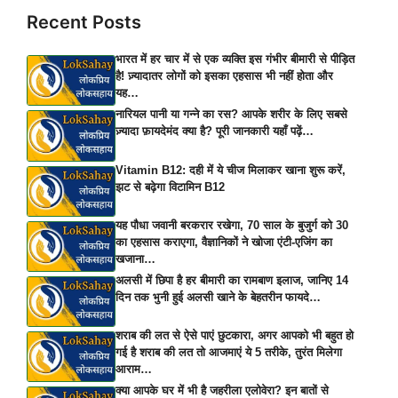
Recent Posts
भारत में हर चार में से एक व्यक्ति इस गंभीर बीमारी से पीड़ित
है! ज़्यादातर लोगों को इसका एहसास भी नहीं होता और
यह…
नारियल पानी या गन्ने का रस? आपके शरीर के लिए सबसे
ज़्यादा फ़ायदेमंद क्या है? पूरी जानकारी यहाँ पढ़ें…
Vitamin B12: दही में ये चीज मिलाकर खाना शुरू करें,
झट से बढ़ेगा विटामिन B12
यह पौधा जवानी बरकरार रखेगा, 70 साल के बुजुर्ग को 30
का एहसास कराएगा, वैज्ञानिकों ने खोजा एंटी-एजिंग का
खजाना…
अलसी में छिपा है हर बीमारी का रामबाण इलाज, जानिए 14
दिन तक भुनी हुई अलसी खाने के बेहतरीन फायदे…
शराब की लत से ऐसे पाएं छुटकारा, अगर आपको भी बहुत हो
गई है शराब की लत तो आजमाएं ये 5 तरीके, तुरंत मिलेगा
आराम…
क्या आपके घर में भी है जहरीला एलोवेरा? इन बातों से