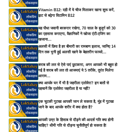
Vitamin B12: दही में ये चीज मिलाकर खाना शुरू करें,
झट से बढ़ेगा विटामिन B12
यह पौधा जवानी बरकरार रखेगा, 70 साल के बुजुर्ग को 30
का एहसास कराएगा, वैज्ञानिकों ने खोजा एंटी-एजिंग का
खजाना…
अलसी में छिपा है हर बीमारी का रामबाण इलाज, जानिए 14
दिन तक भुनी हुई अलसी खाने के बेहतरीन फायदे…
शराब की लत से ऐसे पाएं छुटकारा, अगर आपको भी बहुत हो
गई है शराब की लत तो आजमाएं ये 5 तरीके, तुरंत मिलेगा
आराम…
क्या आपके घर में भी है जहरीला एलोवेरा? इन बातों से
पहचानें कि एलोवेरा जहरीला है या नहीं?
एक चुटकी गुटखा आपकी जान ले सकता है, मुंह में गुटखा
जाने के बाद आपके शरीर में क्या होता है?
आपकी उम्र के हिसाब से दौड़ने की आदर्श गति क्या होनी
चाहिए? धीमी गति से दौड़ना चुनौतीपूर्ण हो सकता है!