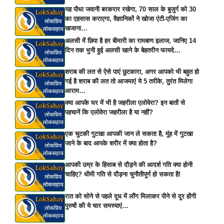
यह पौधा जवानी बरकरार रखेगा, 70 साल के बुजुर्ग को 30
का एहसास कराएगा, वैज्ञानिकों ने खोजा एंटी-एजिंग का
खजाना…
अलसी में छिपा है हर बीमारी का रामबाण इलाज, जानिए 14
दिन तक भुनी हुई अलसी खाने के बेहतरीन फायदे…
शराब की लत से ऐसे पाएं छुटकारा, अगर आपको भी बहुत हो
गई है शराब की लत तो आजमाएं ये 5 तरीके, तुरंत मिलेगा
आराम…
क्या आपके घर में भी है जहरीला एलोवेरा? इन बातों से
पहचानें कि एलोवेरा जहरीला है या नहीं?
एक चुटकी गुटखा आपकी जान ले सकता है, मुंह में गुटखा
जाने के बाद आपके शरीर में क्या होता है?
आपकी उम्र के हिसाब से दौड़ने की आदर्श गति क्या होनी
चाहिए? धीमी गति से दौड़ना चुनौतीपूर्ण हो सकता है!
रात को सोने से पहले दूध में लौंग मिलाकर पीने से दूर होंगी
पुरुषों की ये चार समस्याएं…