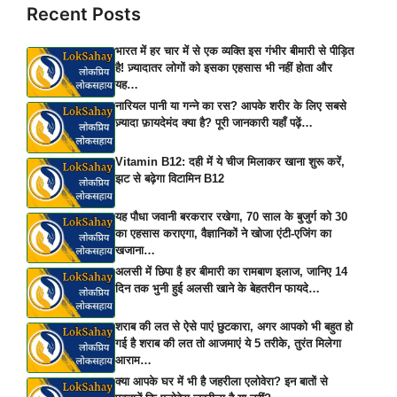
Recent Posts
भारत में हर चार में से एक व्यक्ति इस गंभीर बीमारी से पीड़ित
है! ज़्यादातर लोगों को इसका एहसास भी नहीं होता और
यह…
नारियल पानी या गन्ने का रस? आपके शरीर के लिए सबसे
ज़्यादा फ़ायदेमंद क्या है? पूरी जानकारी यहाँ पढ़ें…
Vitamin B12: दही में ये चीज मिलाकर खाना शुरू करें,
झट से बढ़ेगा विटामिन B12
यह पौधा जवानी बरकरार रखेगा, 70 साल के बुजुर्ग को 30
का एहसास कराएगा, वैज्ञानिकों ने खोजा एंटी-एजिंग का
खजाना…
अलसी में छिपा है हर बीमारी का रामबाण इलाज, जानिए 14
दिन तक भुनी हुई अलसी खाने के बेहतरीन फायदे…
शराब की लत से ऐसे पाएं छुटकारा, अगर आपको भी बहुत हो
गई है शराब की लत तो आजमाएं ये 5 तरीके, तुरंत मिलेगा
आराम…
क्या आपके घर में भी है जहरीला एलोवेरा? इन बातों से