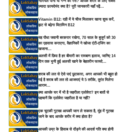
नारियल पानी या गन्ने का रस? आपके शरीर के लिए सबसे
ज़्यादा फ़ायदेमंद क्या है? पूरी जानकारी यहाँ पढ़ें…
Vitamin B12: दही में ये चीज मिलाकर खाना शुरू करें,
झट से बढ़ेगा विटामिन B12
यह पौधा जवानी बरकरार रखेगा, 70 साल के बुजुर्ग को 30
का एहसास कराएगा, वैज्ञानिकों ने खोजा एंटी-एजिंग का
खजाना…
अलसी में छिपा है हर बीमारी का रामबाण इलाज, जानिए 14
दिन तक भुनी हुई अलसी खाने के बेहतरीन फायदे…
शराब की लत से ऐसे पाएं छुटकारा, अगर आपको भी बहुत हो
गई है शराब की लत तो आजमाएं ये 5 तरीके, तुरंत मिलेगा
आराम…
क्या आपके घर में भी है जहरीला एलोवेरा? इन बातों से
पहचानें कि एलोवेरा जहरीला है या नहीं?
एक चुटकी गुटखा आपकी जान ले सकता है, मुंह में गुटखा
जाने के बाद आपके शरीर में क्या होता है?
आपकी उम्र के हिसाब से दौड़ने की आदर्श गति क्या होनी