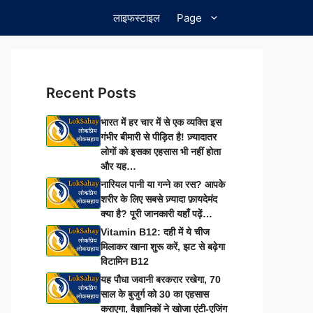
लाइफस्टाइल
Page
Recent Posts
भारत में हर चार में से एक व्यक्ति इस
गंभीर बीमारी से पीड़ित है! ज़्यादातर
लोगों को इसका एहसास भी नहीं होता
और यह…
नारियल पानी या गन्ने का रस? आपके
शरीर के लिए सबसे ज़्यादा फ़ायदेमंद
क्या है? पूरी जानकारी यहाँ पढ़ें…
Vitamin B12: दही में ये चीज
मिलाकर खाना शुरू करें, झट से बढ़ेगा
विटामिन B12
यह पौधा जवानी बरकरार रखेगा, 70
साल के बुजुर्ग को 30 का एहसास
कराएगा, वैज्ञानिकों ने खोजा एंटी-एजिंग