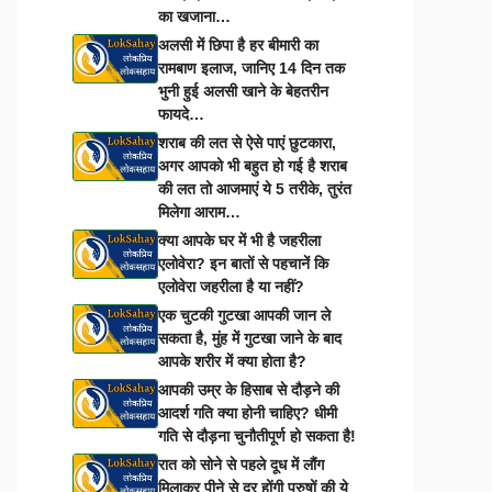
का खजाना…
अलसी में छिपा है हर बीमारी का
रामबाण इलाज, जानिए 14 दिन तक
भुनी हुई अलसी खाने के बेहतरीन
फायदे…
शराब की लत से ऐसे पाएं छुटकारा,
अगर आपको भी बहुत हो गई है शराब
की लत तो आजमाएं ये 5 तरीके, तुरंत
मिलेगा आराम…
क्या आपके घर में भी है जहरीला
एलोवेरा? इन बातों से पहचानें कि
एलोवेरा जहरीला है या नहीं?
एक चुटकी गुटखा आपकी जान ले
सकता है, मुंह में गुटखा जाने के बाद
आपके शरीर में क्या होता है?
आपकी उम्र के हिसाब से दौड़ने की
आदर्श गति क्या होनी चाहिए? धीमी
गति से दौड़ना चुनौतीपूर्ण हो सकता है!
रात को सोने से पहले दूध में लौंग
मिलाकर पीने से दूर होंगी पुरुषों की ये