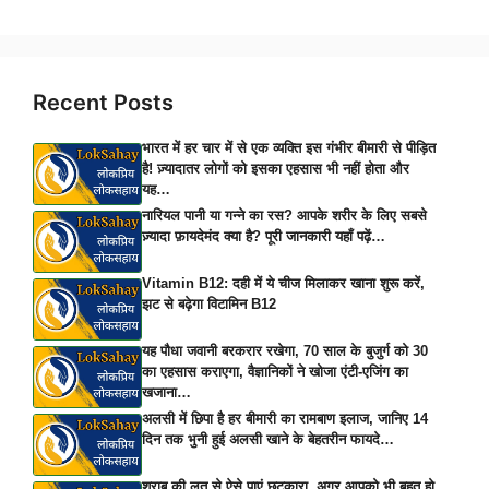
Recent Posts
भारत में हर चार में से एक व्यक्ति इस गंभीर बीमारी से पीड़ित
है! ज़्यादातर लोगों को इसका एहसास भी नहीं होता और
यह…
नारियल पानी या गन्ने का रस? आपके शरीर के लिए सबसे
ज़्यादा फ़ायदेमंद क्या है? पूरी जानकारी यहाँ पढ़ें…
Vitamin B12: दही में ये चीज मिलाकर खाना शुरू करें,
झट से बढ़ेगा विटामिन B12
यह पौधा जवानी बरकरार रखेगा, 70 साल के बुजुर्ग को 30
का एहसास कराएगा, वैज्ञानिकों ने खोजा एंटी-एजिंग का
खजाना…
अलसी में छिपा है हर बीमारी का रामबाण इलाज, जानिए 14
दिन तक भुनी हुई अलसी खाने के बेहतरीन फायदे…
शराब की लत से ऐसे पाएं छुटकारा, अगर आपको भी बहुत हो