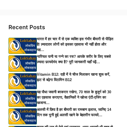
Recent Posts
भारत में हर चार में से एक व्यक्ति इस गंभीर बीमारी से पीड़ित
है! ज़्यादातर लोगों को इसका एहसास भी नहीं होता और
यह…
नारियल पानी या गन्ने का रस? आपके शरीर के लिए सबसे
ज़्यादा फ़ायदेमंद क्या है? पूरी जानकारी यहाँ पढ़ें…
Vitamin B12: दही में ये चीज मिलाकर खाना शुरू करें,
झट से बढ़ेगा विटामिन B12
यह पौधा जवानी बरकरार रखेगा, 70 साल के बुजुर्ग को 30
का एहसास कराएगा, वैज्ञानिकों ने खोजा एंटी-एजिंग का
खजाना…
अलसी में छिपा है हर बीमारी का रामबाण इलाज, जानिए 14
दिन तक भुनी हुई अलसी खाने के बेहतरीन फायदे…