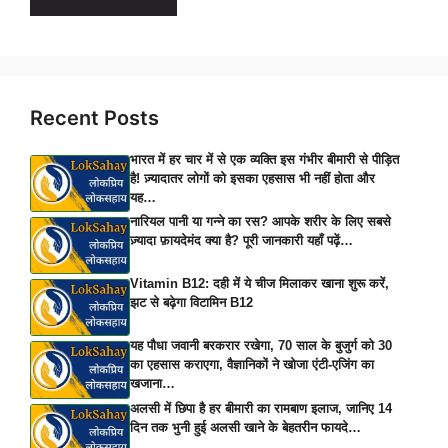
Recent Posts
भारत में हर चार में से एक व्यक्ति इस गंभीर बीमारी से पीड़ित
है! ज़्यादातर लोगों को इसका एहसास भी नहीं होता और
यह…
नारियल पानी या गन्ने का रस? आपके शरीर के लिए सबसे
ज़्यादा फ़ायदेमंद क्या है? पूरी जानकारी यहाँ पढ़ें…
Vitamin B12: दही में ये चीज मिलाकर खाना शुरू करें,
झट से बढ़ेगा विटामिन B12
यह पौधा जवानी बरकरार रखेगा, 70 साल के बुजुर्ग को 30
का एहसास कराएगा, वैज्ञानिकों ने खोजा एंटी-एजिंग का
खजाना…
अलसी में छिपा है हर बीमारी का रामबाण इलाज, जानिए 14
दिन तक भुनी हुई अलसी खाने के बेहतरीन फायदे…