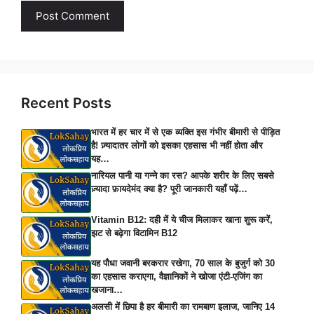
Recent Posts
भारत में हर चार में से एक व्यक्ति इस गंभीर बीमारी से पीड़ित
है! ज़्यादातर लोगों को इसका एहसास भी नहीं होता और
यह…
नारियल पानी या गन्ने का रस? आपके शरीर के लिए सबसे
ज़्यादा फ़ायदेमंद क्या है? पूरी जानकारी यहाँ पढ़ें…
Vitamin B12: दही में ये चीज मिलाकर खाना शुरू करें,
झट से बढ़ेगा विटामिन B12
यह पौधा जवानी बरकरार रखेगा, 70 साल के बुजुर्ग को 30
का एहसास कराएगा, वैज्ञानिकों ने खोजा एंटी-एजिंग का
खजाना…
अलसी में छिपा है हर बीमारी का रामबाण इलाज, जानिए 14