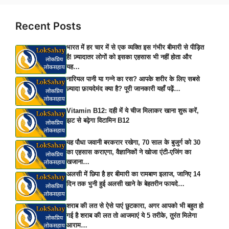
Recent Posts
भारत में हर चार में से एक व्यक्ति इस गंभीर बीमारी से पीड़ित
है! ज़्यादातर लोगों को इसका एहसास भी नहीं होता और
यह…
नारियल पानी या गन्ने का रस? आपके शरीर के लिए सबसे
ज़्यादा फ़ायदेमंद क्या है? पूरी जानकारी यहाँ पढ़ें…
Vitamin B12: दही में ये चीज मिलाकर खाना शुरू करें,
झट से बढ़ेगा विटामिन B12
यह पौधा जवानी बरकरार रखेगा, 70 साल के बुजुर्ग को 30
का एहसास कराएगा, वैज्ञानिकों ने खोजा एंटी-एजिंग का
खजाना…
अलसी में छिपा है हर बीमारी का रामबाण इलाज, जानिए 14
दिन तक भुनी हुई अलसी खाने के बेहतरीन फायदे…
शराब की लत से ऐसे पाएं छुटकारा, अगर आपको भी बहुत हो
गई है शराब की लत तो आजमाएं ये 5 तरीके, तुरंत मिलेगा
आराम…