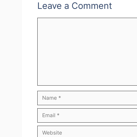
Leave a Comment
Comment
Name
Email
Website