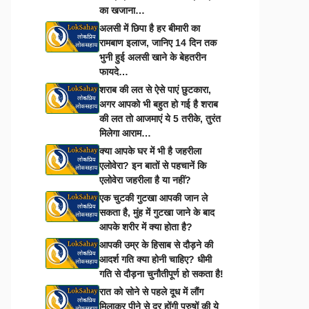
का खजाना…
अलसी में छिपा है हर बीमारी का
रामबाण इलाज, जानिए 14 दिन तक
भुनी हुई अलसी खाने के बेहतरीन
फायदे…
शराब की लत से ऐसे पाएं छुटकारा,
अगर आपको भी बहुत हो गई है शराब
की लत तो आजमाएं ये 5 तरीके, तुरंत
मिलेगा आराम…
क्या आपके घर में भी है जहरीला
एलोवेरा? इन बातों से पहचानें कि
एलोवेरा जहरीला है या नहीं?
एक चुटकी गुटखा आपकी जान ले
सकता है, मुंह में गुटखा जाने के बाद
आपके शरीर में क्या होता है?
आपकी उम्र के हिसाब से दौड़ने की
आदर्श गति क्या होनी चाहिए? धीमी
गति से दौड़ना चुनौतीपूर्ण हो सकता है!
रात को सोने से पहले दूध में लौंग
मिलाकर पीने से दूर होंगी पुरुषों की ये