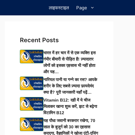
लाइफस्टाइल
Page
Recent Posts
भारत में हर चार में से एक व्यक्ति इस
गंभीर बीमारी से पीड़ित है! ज़्यादातर
लोगों को इसका एहसास भी नहीं होता
और यह…
नारियल पानी या गन्ने का रस? आपके
शरीर के लिए सबसे ज़्यादा फ़ायदेमंद
क्या है? पूरी जानकारी यहाँ पढ़ें…
Vitamin B12: दही में ये चीज
मिलाकर खाना शुरू करें, झट से बढ़ेगा
विटामिन B12
यह पौधा जवानी बरकरार रखेगा, 70
साल के बुजुर्ग को 30 का एहसास
कराएगा, वैज्ञानिकों ने खोजा एंटी-एजिंग