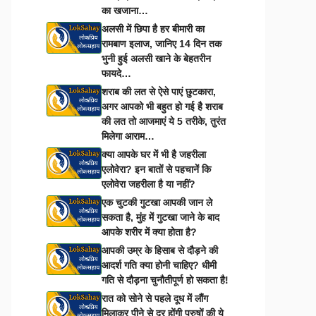
का खजाना…
अलसी में छिपा है हर बीमारी का
रामबाण इलाज, जानिए 14 दिन तक
भुनी हुई अलसी खाने के बेहतरीन
फायदे…
शराब की लत से ऐसे पाएं छुटकारा,
अगर आपको भी बहुत हो गई है शराब
की लत तो आजमाएं ये 5 तरीके, तुरंत
मिलेगा आराम…
क्या आपके घर में भी है जहरीला
एलोवेरा? इन बातों से पहचानें कि
एलोवेरा जहरीला है या नहीं?
एक चुटकी गुटखा आपकी जान ले
सकता है, मुंह में गुटखा जाने के बाद
आपके शरीर में क्या होता है?
आपकी उम्र के हिसाब से दौड़ने की
आदर्श गति क्या होनी चाहिए? धीमी
गति से दौड़ना चुनौतीपूर्ण हो सकता है!
रात को सोने से पहले दूध में लौंग
मिलाकर पीने से दूर होंगी पुरुषों की ये