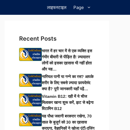
लाइफस्टाइल
Page
Recent Posts
भारत में हर चार में से एक व्यक्ति इस
गंभीर बीमारी से पीड़ित है! ज़्यादातर
लोगों को इसका एहसास भी नहीं होता
और यह…
नारियल पानी या गन्ने का रस? आपके
शरीर के लिए सबसे ज़्यादा फ़ायदेमंद
क्या है? पूरी जानकारी यहाँ पढ़ें…
Vitamin B12: दही में ये चीज
मिलाकर खाना शुरू करें, झट से बढ़ेगा
विटामिन B12
यह पौधा जवानी बरकरार रखेगा, 70
साल के बुजुर्ग को 30 का एहसास
कराएगा, वैज्ञानिकों ने खोजा एंटी-एजिंग