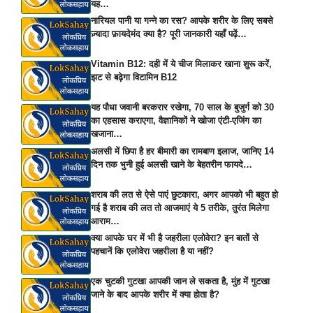
यह…
नारियल पानी या गन्ने का रस? आपके शरीर के लिए सबसे
ज़्यादा फ़ायदेमंद क्या है? पूरी जानकारी यहाँ पढ़ें…
Vitamin B12: दही में ये चीज मिलाकर खाना शुरू करें,
झट से बढ़ेगा विटामिन B12
यह पौधा जवानी बरकरार रखेगा, 70 साल के बुजुर्ग को 30
का एहसास कराएगा, वैज्ञानिकों ने खोजा एंटी-एजिंग का
खजाना…
अलसी में छिपा है हर बीमारी का रामबाण इलाज, जानिए 14
दिन तक भुनी हुई अलसी खाने के बेहतरीन फायदे…
शराब की लत से ऐसे पाएं छुटकारा, अगर आपको भी बहुत हो
गई है शराब की लत तो आजमाएं ये 5 तरीके, तुरंत मिलेगा
आराम…
क्या आपके घर में भी है जहरीला एलोवेरा? इन बातों से
पहचानें कि एलोवेरा जहरीला है या नहीं?
एक चुटकी गुटखा आपकी जान ले सकता है, मुंह में गुटखा
जाने के बाद आपके शरीर में क्या होता है?