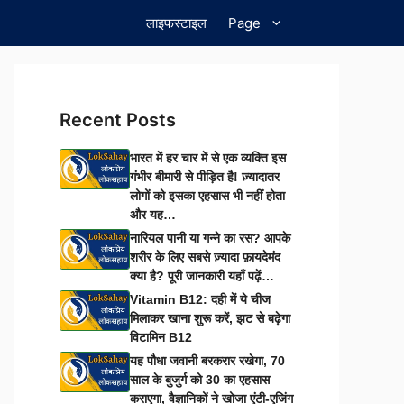
लाइफस्टाइल
Page
Recent Posts
भारत में हर चार में से एक व्यक्ति इस
गंभीर बीमारी से पीड़ित है! ज़्यादातर
लोगों को इसका एहसास भी नहीं होता
और यह…
नारियल पानी या गन्ने का रस? आपके
शरीर के लिए सबसे ज़्यादा फ़ायदेमंद
क्या है? पूरी जानकारी यहाँ पढ़ें…
Vitamin B12: दही में ये चीज
मिलाकर खाना शुरू करें, झट से बढ़ेगा
विटामिन B12
यह पौधा जवानी बरकरार रखेगा, 70
साल के बुजुर्ग को 30 का एहसास
कराएगा, वैज्ञानिकों ने खोजा एंटी-एजिंग