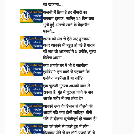
का खजाना…
अलसी में छिपा है हर बीमारी का
रामबाण इलाज, जानिए 14 दिन तक
भुनी हुई अलसी खाने के बेहतरीन
फायदे…
शराब की लत से ऐसे पाएं छुटकारा,
अगर आपको भी बहुत हो गई है शराब
की लत तो आजमाएं ये 5 तरीके, तुरंत
मिलेगा आराम…
क्या आपके घर में भी है जहरीला
एलोवेरा? इन बातों से पहचानें कि
एलोवेरा जहरीला है या नहीं?
एक चुटकी गुटखा आपकी जान ले
सकता है, मुंह में गुटखा जाने के बाद
आपके शरीर में क्या होता है?
आपकी उम्र के हिसाब से दौड़ने की
आदर्श गति क्या होनी चाहिए? धीमी
गति से दौड़ना चुनौतीपूर्ण हो सकता है!
रात को सोने से पहले दूध में लौंग
मिलाकर पीने से दूर होंगी पुरुषों की ये