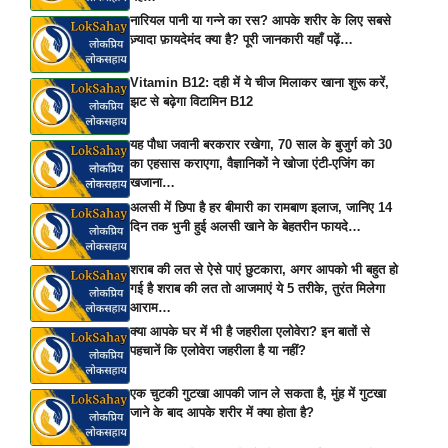
नारियल पानी या गन्ने का रस? आपके शरीर के लिए सबसे
ज़्यादा फ़ायदेमंद क्या है? पूरी जानकारी यहाँ पढ़ें…
Vitamin B12: दही में ये चीज मिलाकर खाना शुरू करें,
झट से बढ़ेगा विटामिन B12
यह पौधा जवानी बरकरार रखेगा, 70 साल के बुजुर्ग को 30
का एहसास कराएगा, वैज्ञानिकों ने खोजा एंटी-एजिंग का
खजाना…
अलसी में छिपा है हर बीमारी का रामबाण इलाज, जानिए 14
दिन तक भुनी हुई अलसी खाने के बेहतरीन फायदे…
शराब की लत से ऐसे पाएं छुटकारा, अगर आपको भी बहुत हो
गई है शराब की लत तो आजमाएं ये 5 तरीके, तुरंत मिलेगा
आराम…
क्या आपके घर में भी है जहरीला एलोवेरा? इन बातों से
पहचानें कि एलोवेरा जहरीला है या नहीं?
एक चुटकी गुटखा आपकी जान ले सकता है, मुंह में गुटखा
जाने के बाद आपके शरीर में क्या होता है?