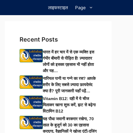
लाइफस्टाइल
Page
Recent Posts
भारत में हर चार में से एक व्यक्ति इस
गंभीर बीमारी से पीड़ित है! ज़्यादातर
लोगों को इसका एहसास भी नहीं होता
और यह…
नारियल पानी या गन्ने का रस? आपके
शरीर के लिए सबसे ज़्यादा फ़ायदेमंद
क्या है? पूरी जानकारी यहाँ पढ़ें…
Vitamin B12: दही में ये चीज
मिलाकर खाना शुरू करें, झट से बढ़ेगा
विटामिन B12
यह पौधा जवानी बरकरार रखेगा, 70
साल के बुजुर्ग को 30 का एहसास
कराएगा, वैज्ञानिकों ने खोजा एंटी-एजिंग