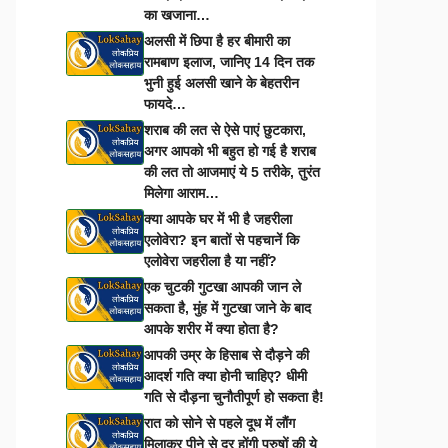
का खजाना…
अलसी में छिपा है हर बीमारी का
रामबाण इलाज, जानिए 14 दिन तक
भुनी हुई अलसी खाने के बेहतरीन
फायदे…
शराब की लत से ऐसे पाएं छुटकारा,
अगर आपको भी बहुत हो गई है शराब
की लत तो आजमाएं ये 5 तरीके, तुरंत
मिलेगा आराम…
क्या आपके घर में भी है जहरीला
एलोवेरा? इन बातों से पहचानें कि
एलोवेरा जहरीला है या नहीं?
एक चुटकी गुटखा आपकी जान ले
सकता है, मुंह में गुटखा जाने के बाद
आपके शरीर में क्या होता है?
आपकी उम्र के हिसाब से दौड़ने की
आदर्श गति क्या होनी चाहिए? धीमी
गति से दौड़ना चुनौतीपूर्ण हो सकता है!
रात को सोने से पहले दूध में लौंग
मिलाकर पीने से दूर होंगी पुरुषों की ये