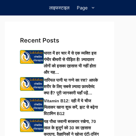
लाइफस्टाइल
Page
Recent Posts
भारत में हर चार में से एक व्यक्ति इस
गंभीर बीमारी से पीड़ित है! ज़्यादातर
लोगों को इसका एहसास भी नहीं होता
और यह…
नारियल पानी या गन्ने का रस? आपके
शरीर के लिए सबसे ज़्यादा फ़ायदेमंद
क्या है? पूरी जानकारी यहाँ पढ़ें…
Vitamin B12: दही में ये चीज
मिलाकर खाना शुरू करें, झट से बढ़ेगा
विटामिन B12
यह पौधा जवानी बरकरार रखेगा, 70
साल के बुजुर्ग को 30 का एहसास
कराएगा, वैज्ञानिकों ने खोजा एंटी-एजिंग