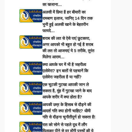
का खजाना…
अलसी में छिपा है हर बीमारी का
रामबाण इलाज, जानिए 14 दिन तक
भुनी हुई अलसी खाने के बेहतरीन
फायदे…
शराब की लत से ऐसे पाएं छुटकारा,
अगर आपको भी बहुत हो गई है शराब
की लत तो आजमाएं ये 5 तरीके, तुरंत
मिलेगा आराम…
क्या आपके घर में भी है जहरीला
एलोवेरा? इन बातों से पहचानें कि
एलोवेरा जहरीला है या नहीं?
एक चुटकी गुटखा आपकी जान ले
सकता है, मुंह में गुटखा जाने के बाद
आपके शरीर में क्या होता है?
आपकी उम्र के हिसाब से दौड़ने की
आदर्श गति क्या होनी चाहिए? धीमी
गति से दौड़ना चुनौतीपूर्ण हो सकता है!
रात को सोने से पहले दूध में लौंग
मिलाकर पीने से दूर होंगी पुरुषों की ये