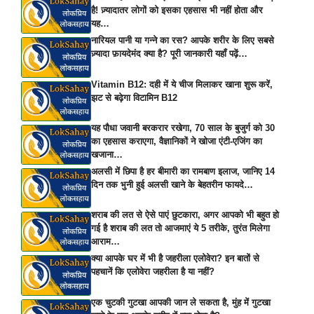
है! ज़्यादातर लोगों को इसका एहसास भी नहीं होता और
यह…
नारियल पानी या गन्ने का रस? आपके शरीर के लिए सबसे
ज़्यादा फ़ायदेमंद क्या है? पूरी जानकारी यहाँ पढ़ें…
Vitamin B12: दही में ये चीज मिलाकर खाना शुरू करें,
झट से बढ़ेगा विटामिन B12
यह पौधा जवानी बरकरार रखेगा, 70 साल के बुजुर्ग को 30
का एहसास कराएगा, वैज्ञानिकों ने खोजा एंटी-एजिंग का
खजाना…
अलसी में छिपा है हर बीमारी का रामबाण इलाज, जानिए 14
दिन तक भुनी हुई अलसी खाने के बेहतरीन फायदे…
शराब की लत से ऐसे पाएं छुटकारा, अगर आपको भी बहुत हो
गई है शराब की लत तो आजमाएं ये 5 तरीके, तुरंत मिलेगा
आराम…
क्या आपके घर में भी है जहरीला एलोवेरा? इन बातों से
पहचानें कि एलोवेरा जहरीला है या नहीं?
एक चुटकी गुटखा आपकी जान ले सकता है, मुंह में गुटखा