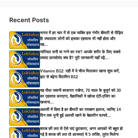
Recent Posts
भारत में हर चार में से एक व्यक्ति इस गंभीर बीमारी से पीड़ित
है! ज़्यादातर लोगों को इसका एहसास भी नहीं होता और
यह…
नारियल पानी या गन्ने का रस? आपके शरीर के लिए सबसे
ज़्यादा फ़ायदेमंद क्या है? पूरी जानकारी यहाँ पढ़ें…
Vitamin B12: दही में ये चीज मिलाकर खाना शुरू करें,
झट से बढ़ेगा विटामिन B12
यह पौधा जवानी बरकरार रखेगा, 70 साल के बुजुर्ग को 30
का एहसास कराएगा, वैज्ञानिकों ने खोजा एंटी-एजिंग का
खजाना…
अलसी में छिपा है हर बीमारी का रामबाण इलाज, जानिए 14
दिन तक भुनी हुई अलसी खाने के बेहतरीन फायदे…
शराब की लत से ऐसे पाएं छुटकारा, अगर आपको भी बहुत हो
गई है शराब की लत तो आजमाएं ये 5 तरीके, तुरंत मिलेगा