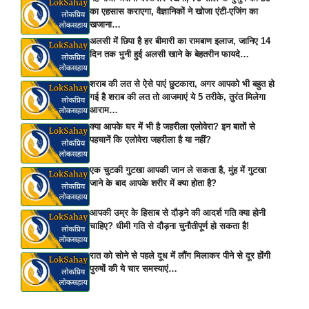
का एहसास कराएगा, वैज्ञानिकों ने खोजा एंटी-एजिंग का
खजाना…
अलसी में छिपा है हर बीमारी का रामबाण इलाज, जानिए 14
दिन तक भुनी हुई अलसी खाने के बेहतरीन फायदे…
शराब की लत से ऐसे पाएं छुटकारा, अगर आपको भी बहुत हो
गई है शराब की लत तो आजमाएं ये 5 तरीके, तुरंत मिलेगा
आराम…
क्या आपके घर में भी है जहरीला एलोवेरा? इन बातों से
पहचानें कि एलोवेरा जहरीला है या नहीं?
एक चुटकी गुटखा आपकी जान ले सकता है, मुंह में गुटखा
जाने के बाद आपके शरीर में क्या होता है?
आपकी उम्र के हिसाब से दौड़ने की आदर्श गति क्या होनी
चाहिए? धीमी गति से दौड़ना चुनौतीपूर्ण हो सकता है!
रात को सोने से पहले दूध में लौंग मिलाकर पीने से दूर होंगी
पुरुषों की ये चार समस्याएं…