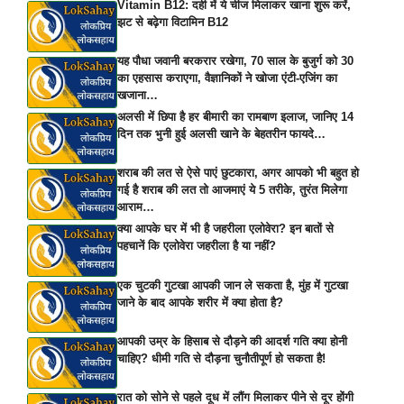
Vitamin B12: दही में ये चीज मिलाकर खाना शुरू करें,
झट से बढ़ेगा विटामिन B12
यह पौधा जवानी बरकरार रखेगा, 70 साल के बुजुर्ग को 30
का एहसास कराएगा, वैज्ञानिकों ने खोजा एंटी-एजिंग का
खजाना…
अलसी में छिपा है हर बीमारी का रामबाण इलाज, जानिए 14
दिन तक भुनी हुई अलसी खाने के बेहतरीन फायदे…
शराब की लत से ऐसे पाएं छुटकारा, अगर आपको भी बहुत हो
गई है शराब की लत तो आजमाएं ये 5 तरीके, तुरंत मिलेगा
आराम…
क्या आपके घर में भी है जहरीला एलोवेरा? इन बातों से
पहचानें कि एलोवेरा जहरीला है या नहीं?
एक चुटकी गुटखा आपकी जान ले सकता है, मुंह में गुटखा
जाने के बाद आपके शरीर में क्या होता है?
आपकी उम्र के हिसाब से दौड़ने की आदर्श गति क्या होनी
चाहिए? धीमी गति से दौड़ना चुनौतीपूर्ण हो सकता है!
रात को सोने से पहले दूध में लौंग मिलाकर पीने से दूर होंगी