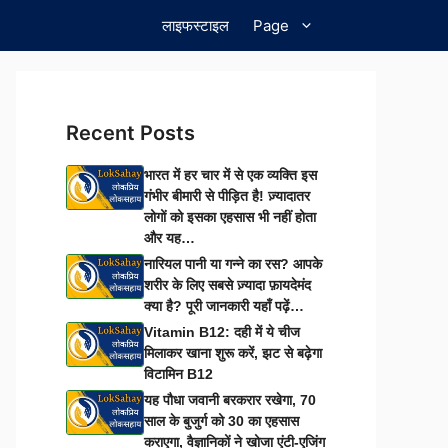
लाइफस्टाइल
Page
Recent Posts
भारत में हर चार में से एक व्यक्ति इस
गंभीर बीमारी से पीड़ित है! ज़्यादातर
लोगों को इसका एहसास भी नहीं होता
और यह…
नारियल पानी या गन्ने का रस? आपके
शरीर के लिए सबसे ज़्यादा फ़ायदेमंद
क्या है? पूरी जानकारी यहाँ पढ़ें…
Vitamin B12: दही में ये चीज
मिलाकर खाना शुरू करें, झट से बढ़ेगा
विटामिन B12
यह पौधा जवानी बरकरार रखेगा, 70
साल के बुजुर्ग को 30 का एहसास
कराएगा, वैज्ञानिकों ने खोजा एंटी-एजिंग