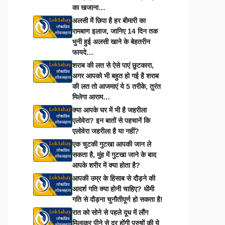
का खजाना…
अलसी में छिपा है हर बीमारी का
रामबाण इलाज, जानिए 14 दिन तक
भुनी हुई अलसी खाने के बेहतरीन
फायदे…
शराब की लत से ऐसे पाएं छुटकारा,
अगर आपको भी बहुत हो गई है शराब
की लत तो आजमाएं ये 5 तरीके, तुरंत
मिलेगा आराम…
क्या आपके घर में भी है जहरीला
एलोवेरा? इन बातों से पहचानें कि
एलोवेरा जहरीला है या नहीं?
एक चुटकी गुटखा आपकी जान ले
सकता है, मुंह में गुटखा जाने के बाद
आपके शरीर में क्या होता है?
आपकी उम्र के हिसाब से दौड़ने की
आदर्श गति क्या होनी चाहिए? धीमी
गति से दौड़ना चुनौतीपूर्ण हो सकता है!
रात को सोने से पहले दूध में लौंग
मिलाकर पीने से दूर होंगी पुरुषों की ये