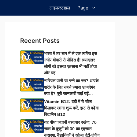
लाइफस्टाइल
Page
Recent Posts
भारत में हर चार में से एक व्यक्ति इस
गंभीर बीमारी से पीड़ित है! ज़्यादातर
लोगों को इसका एहसास भी नहीं होता
और यह…
नारियल पानी या गन्ने का रस? आपके
शरीर के लिए सबसे ज़्यादा फ़ायदेमंद
क्या है? पूरी जानकारी यहाँ पढ़ें…
Vitamin B12: दही में ये चीज
मिलाकर खाना शुरू करें, झट से बढ़ेगा
विटामिन B12
यह पौधा जवानी बरकरार रखेगा, 70
साल के बुजुर्ग को 30 का एहसास
कराएगा, वैज्ञानिकों ने खोजा एंटी-एजिंग