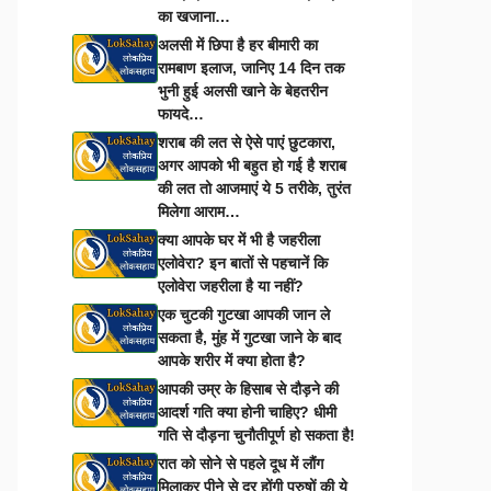
का खजाना…
अलसी में छिपा है हर बीमारी का
रामबाण इलाज, जानिए 14 दिन तक
भुनी हुई अलसी खाने के बेहतरीन
फायदे…
शराब की लत से ऐसे पाएं छुटकारा,
अगर आपको भी बहुत हो गई है शराब
की लत तो आजमाएं ये 5 तरीके, तुरंत
मिलेगा आराम…
क्या आपके घर में भी है जहरीला
एलोवेरा? इन बातों से पहचानें कि
एलोवेरा जहरीला है या नहीं?
एक चुटकी गुटखा आपकी जान ले
सकता है, मुंह में गुटखा जाने के बाद
आपके शरीर में क्या होता है?
आपकी उम्र के हिसाब से दौड़ने की
आदर्श गति क्या होनी चाहिए? धीमी
गति से दौड़ना चुनौतीपूर्ण हो सकता है!
रात को सोने से पहले दूध में लौंग
मिलाकर पीने से दूर होंगी पुरुषों की ये