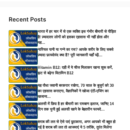
Recent Posts
भारत में हर चार में से एक व्यक्ति इस गंभीर बीमारी से पीड़ित
है! ज़्यादातर लोगों को इसका एहसास भी नहीं होता और
यह…
नारियल पानी या गन्ने का रस? आपके शरीर के लिए सबसे
ज़्यादा फ़ायदेमंद क्या है? पूरी जानकारी यहाँ पढ़ें…
Vitamin B12: दही में ये चीज मिलाकर खाना शुरू करें,
झट से बढ़ेगा विटामिन B12
यह पौधा जवानी बरकरार रखेगा, 70 साल के बुजुर्ग को 30
का एहसास कराएगा, वैज्ञानिकों ने खोजा एंटी-एजिंग का
खजाना…
अलसी में छिपा है हर बीमारी का रामबाण इलाज, जानिए 14
दिन तक भुनी हुई अलसी खाने के बेहतरीन फायदे…
शराब की लत से ऐसे पाएं छुटकारा, अगर आपको भी बहुत हो
गई है शराब की लत तो आजमाएं ये 5 तरीके, तुरंत मिलेगा