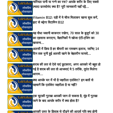
नारियल पानी या गन्ने का रस? आपके शरीर के लिए सबसे
ज़्यादा फ़ायदेमंद क्या है? पूरी जानकारी यहाँ पढ़ें…
Vitamin B12: दही में ये चीज मिलाकर खाना शुरू करें,
झट से बढ़ेगा विटामिन B12
यह पौधा जवानी बरकरार रखेगा, 70 साल के बुजुर्ग को 30
का एहसास कराएगा, वैज्ञानिकों ने खोजा एंटी-एजिंग का
खजाना…
अलसी में छिपा है हर बीमारी का रामबाण इलाज, जानिए 14
दिन तक भुनी हुई अलसी खाने के बेहतरीन फायदे…
शराब की लत से ऐसे पाएं छुटकारा, अगर आपको भी बहुत हो
गई है शराब की लत तो आजमाएं ये 5 तरीके, तुरंत मिलेगा
आराम…
क्या आपके घर में भी है जहरीला एलोवेरा? इन बातों से
पहचानें कि एलोवेरा जहरीला है या नहीं?
एक चुटकी गुटखा आपकी जान ले सकता है, मुंह में गुटखा
जाने के बाद आपके शरीर में क्या होता है?
आपकी उम्र के हिसाब से दौड़ने की आदर्श गति क्या होनी